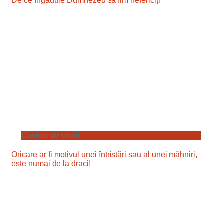
De ce îngăduie Dumnezeu să fim nefericiți
Cuvinte de Viață
Oricare ar fi motivul unei întristări sau al unei mâhniri,
este numai de la draci!