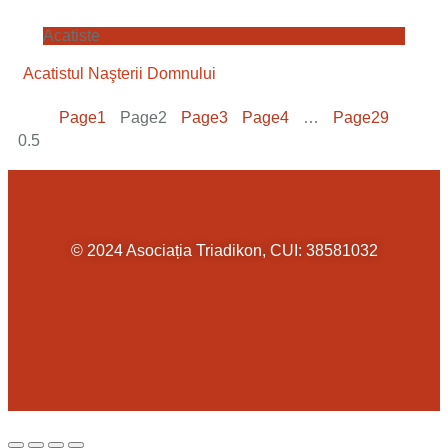
Acatiste
Acatistul Naşterii Domnului
Page
1
Page
2
Page
3
Page
4
…
Page
29
© 2024 Asociația Triadikon, CUI: 38581032