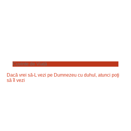
Cuvinte de Viață
Dacă vrei să-L vezi pe Dumnezeu cu duhul, atunci poţi
să îl vezi