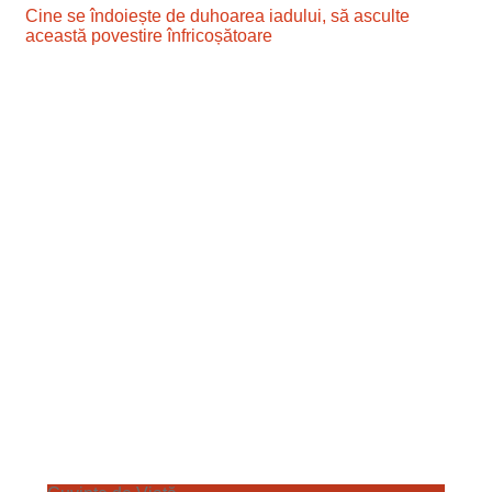
Cine se îndoiește de duhoarea iadului, să asculte
această povestire înfricoșătoare