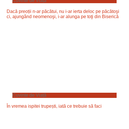
Cuvinte de Viață
Dacă preoții n-ar păcătui, nu i-ar ierta deloc pe păcătoşi
ci, ajungând neomenoşi, i-ar alunga pe toţi din Biserică
Cuvinte de Viață
În vremea ispitei trupești, iată ce trebuie să faci