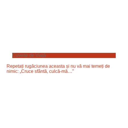
Cuvinte de Viață
Repetați rugăciunea aceasta și nu vă mai temeți de
nimic: „Cruce sfântă, culcă-mă…”