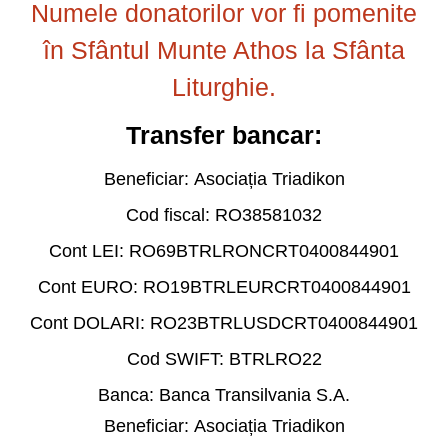
Numele donatorilor vor fi pomenite
în Sfântul Munte Athos la Sfânta
Liturghie.
Transfer bancar:
Beneficiar:
Asociația Triadikon
Cod fiscal: RO
38581032
Cont LEI:
RO69BTRLRONCRT0400844901
Cont EURO:
RO19BTRLEURCRT0400844901
Cont DOLARI:
RO23BTRLUSDCRT0400844901
Cod SWIFT:
BTRLRO22
Banca:
Banca Transilvania S.A.
Beneficiar:
Asociația Triadikon