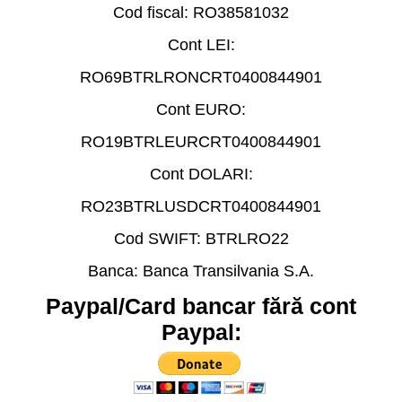
Cod fiscal: RO
38581032
Cont LEI:
RO69BTRLRONCRT0400844901
Cont EURO:
RO19BTRLEURCRT0400844901
Cont DOLARI:
RO23BTRLUSDCRT0400844901
Cod SWIFT:
BTRLRO22
Banca:
Banca Transilvania S.A.
Paypal/Card bancar fără cont
Paypal: