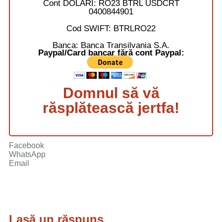
Cont DOLARI:
RO23 BTRL USDCRT
0400844901
Cod SWIFT:
BTRLRO22
Banca:
Banca Transilvania S.A.
Paypal/Card bancar fără cont Paypal:
Domnul să vă
răsplătească jertfa!
Facebook
WhatsApp
Email
Lasă un răspuns