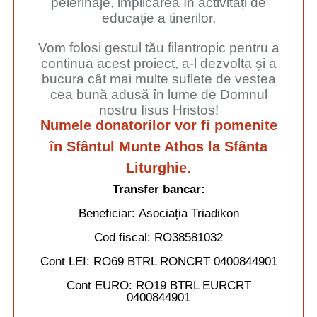
pelerinaje, implicarea în activități de
educație a tinerilor.
Vom folosi gestul tău filantropic pentru a
continua acest proiect, a-l dezvolta și a
bucura cât mai multe suflete de vestea
cea bună adusă în lume de Domnul
nostru Iisus Hristos!
Numele donatorilor vor fi pomenite
în Sfântul Munte Athos la Sfânta
Liturghie.
Transfer bancar:
Beneficiar:
Asociația Triadikon
Cod fiscal:
RO38581032
Cont LEI:
RO69 BTRL RONCRT 0400844901
Cont EURO:
RO19 BTRL EURCRT
0400844901