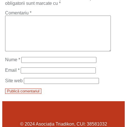
obligatorii sunt marcate cu
*
Comentariu
*
Nume
*
Email
*
Site web
© 2024 Asociația Triadikon, CUI: 38581032