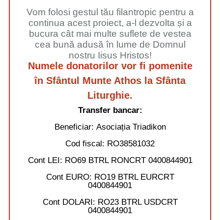
Vom folosi gestul tău filantropic pentru a
continua acest proiect, a-l dezvolta și a
bucura cât mai multe suflete de vestea
cea bună adusă în lume de Domnul
nostru Iisus Hristos!
Numele donatorilor vor fi pomenite
în Sfântul Munte Athos la Sfânta
Liturghie.
Transfer bancar:
Beneficiar:
Asociația Triadikon
Cod fiscal:
RO38581032
Cont LEI:
RO69 BTRL RONCRT 0400844901
Cont EURO:
RO19 BTRL EURCRT
0400844901
Cont DOLARI:
RO23 BTRL USDCRT
0400844901