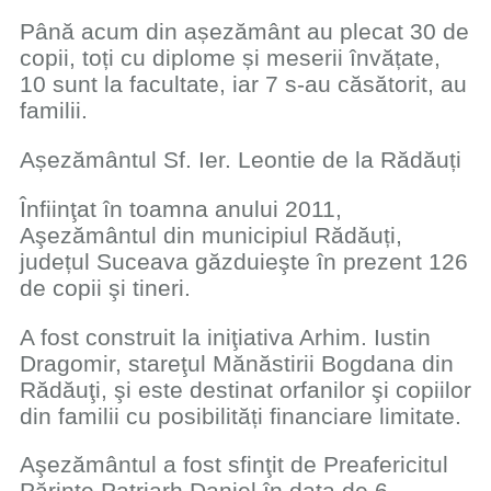
Până acum din așezământ au plecat 30 de
copii, toți cu diplome și meserii învățate,
10 sunt la facultate, iar 7 s-au căsătorit, au
familii.
Așezământul Sf. Ier. Leontie de la Rădăuți
Înfiinţat în toamna anului 2011,
Aşezământul din municipiul Rădăuți,
județul Suceava găzduieşte în prezent 126
de copii şi tineri.
A fost construit la iniţiativa Arhim. Iustin
Dragomir, stareţul Mănăstirii Bogdana din
Rădăuţi, şi este destinat orfanilor şi copiilor
din familii cu posibilități financiare limitate.
Aşezământul a fost sfinţit de Preafericitul
Părinte Patriarh Daniel în data de 6