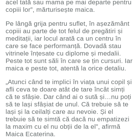
acel tată sau mama pe mai departe pentru
copiii lor”, mărturisește maica.
Pe lângă grija pentru suflet, în așezământ
copiii au parte de tot felul de pregătiri și
meditații, iar locul arată ca un centru în
care se face performanță. Dovadă stau
vitrinele înțesate cu diplome și medalii.
Peste tot sunt săli în care se țin cursuri. Iar
maica e peste tot, atentă la orice detaliu.
„Atunci când te implici în viața unui copil și
afli ceva te doare atât de tare încât simți
că te sfâșie. Dar când ai o sută și…nu poți
să te lași sfâșiat de unul. Că trebuie să te
lași și la ceilalți care au nevoie. Și el
trebuie să te simtă că dacă nu empatizezi
la maxim cu el nu obții de la el”, afirmă
Maica Ecaterina.