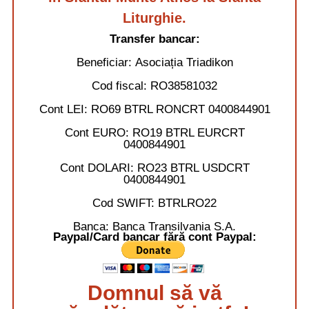
Liturghie.
Transfer bancar:
Beneficiar:
Asociația Triadikon
Cod fiscal:
RO38581032
Cont LEI:
RO69 BTRL RONCRT 0400844901
Cont EURO:
RO19 BTRL EURCRT
0400844901
Cont DOLARI:
RO23 BTRL USDCRT
0400844901
Cod SWIFT:
BTRLRO22
Banca:
Banca Transilvania S.A.
Paypal/Card bancar fără cont Paypal:
Domnul să vă