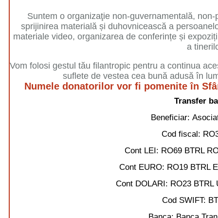
Suntem o organizaţie non-guvernamentală, non-prof
sprijinirea materială și duhovnicească a persoanelor 
materiale video, organizarea de conferințe și expoziții
a tineril
Vom folosi gestul tău filantropic pentru a continua ace
suflete de vestea cea bună adusă în lum
Numele donatorilor vor fi pomenite în Sfâ
Transfer ba
Beneficiar:
Asociaț
Cod fiscal:
RO3
Cont LEI:
RO69 BTRL RO
Cont EURO:
RO19 BTRL 
Cont DOLARI:
RO23 BTRL 
Cod SWIFT:
B
Banca:
Banca Trans