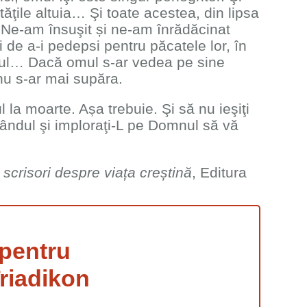
ptăţile altuia… Şi toate acestea, din lipsa
! Ne-am însuşit și ne-am înrădăcinat
i de a-i pedepsi pentru păcatele lor, în
otul… Dacă omul s-ar vedea pe sine
 nu s-ar mai supăra.
 la moarte. Așa trebuie. Şi să nu ieşiţi
ndul şi imploraţi-L pe Domnul să vă
i scrisori despre viața creștină
, Editura
pentru
riadikon