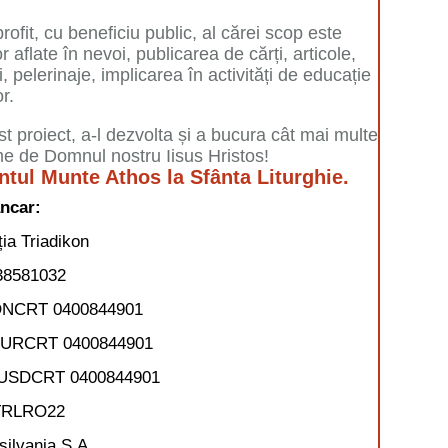
it, cu beneficiu public, al cărei scop este
aflate în nevoi, publicarea de cărți, articole,
, pelerinaje, implicarea în activități de educație
or.
st proiect, a-l dezvolta și a bucura cât mai multe
e de Domnul nostru Iisus Hristos!
ntul Munte Athos la Sfânta Liturghie.
ncar:
ia Triadikon
8581032
NCRT 0400844901
EURCRT 0400844901
USDCRT 0400844901
TRLRO22
ilvania S.A.