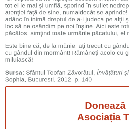
tot el le mai şi umflă, sporind în suflet nedre
atenţiei faţă de sine, numaidecât se aprinde
adânc în inimă dreptul de a-i judeca pe alţii ş
loc să ne osândim pe noi înşine. Aici este t
păcătos, simţind toate urmările păcatului, el
Este bine că, de la mânie, aţi trecut cu gândul
cu gândul din mormânt! Rămâneţi acolo cu gâ
miluiască!
Sursa:
Sfântul Teofan Zăvorâtul,
Învățături ș
Sophia, București, 2012, p. 140
Donează 
Asociația T