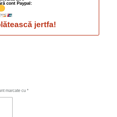
ră cont Paypal:
ătească jertfa!
sunt marcate cu
*