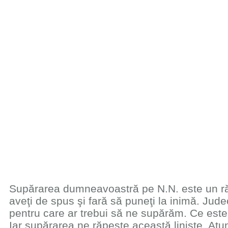
Supărarea dumneavoastră pe N.N. este un ră
aveţi de spus şi fară să puneţi la inimă. Jud
pentru care ar trebui să ne supărăm. Ce este 
Iar supărarea ne răpeşte această linişte. Atun