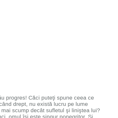
u progres! Căci puteţi spune ceea ce
ecând drept, nu există lucru pe lume
mai scump decât sufletul şi liniştea lui?
ci, omul îşi este singur ponegritor. Şi