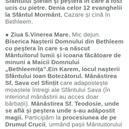
Sfântului Ștefan și peștera în care a fost
ucis cu pietre. Denia celor 12 evanghelii
la Sfântul Mormânt.
Cazare și cină în
Bethleem.
●
Ziua 5.
Vinerea Mare.
Mic dejun.
Biserica Nașterii Domnului din Bethleem
cu peștera în care s-a născut
Mântuitorul lumii și icoana făcătoare de
minuni a Maicii Domnului
„Bethleemița”.
Ein Karem, locul nașterii
Sfântului Ioan Botezătorul. Mănăstirea
Sf. Sava cel Sfințit
care adapostește
moaștele întregi ale Sfântului Sava (în
interiorul mănăstirii au acces doar
bărbații).
Mănăstirea Sf. Teodosie, unde
se află și peștera unde s-au adăpostit
magii.
Participăm la
procesiunea de pe
Drumul Crucii
, urmând pașii Mântuitorului