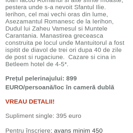
pestera unde s-a nevoit Sfantul Ilie.
Ierihon, cel mai vechi oras din lume,
Asezamantul Romanesc de la Ierihon,
Dudul lui Zaheu Vamesul si Muntele
Carantania. Manastirea greceasca
construita pe locul unde Mantuitorul a fost
ispitit de diavol de trei ori dupa 40 de zile
de post si rugaciune. Cazare si cina in
Betleem hotel de 4-5*.
Prețul pelerinajului:
899
EURO
/persoană/loc în cameră dublă
​VREAU DETALII!
Supliment single: 395 euro
Pentru înscriere
: avans minim ​450