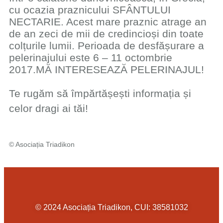
cu ocazia praznicului SFÂNTULUI
NECTARIE. Acest mare praznic atrage an
de an zeci de mii de credincioși din toate
colțurile lumii. Perioada de desfășurare a
pelerinajului este 6 – 11 octombrie
2017.MĂ INTERESEAZĂ PELERINAJUL!
Te rugăm să împărtășești informația și
celor dragi ai tăi!
© ​A​sociația Triadikon
© 2024 Asociația Triadikon, CUI: 38581032