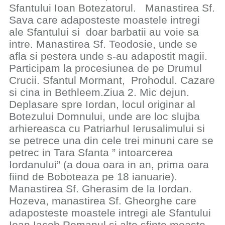
Sfantului Ioan Botezatorul. Manastirea Sf.
Sava care adaposteste moastele intregi
ale Sfantului si doar barbatii au voie sa
intre. Manastirea Sf. Teodosie, unde se
afla si pestera unde s-au adapostit magii.
Participam la procesiunea de pe Drumul
Crucii. Sfantul Mormant, Prohodul. Cazare
si cina in Bethleem.Ziua 2. Mic dejun.
Deplasare spre Iordan, locul originar al
Botezului Domnului, unde are loc slujba
arhiereasca cu Patriarhul Ierusalimului si
se petrece una din cele trei minuni care se
petrec in Tara Sfanta ” intoarcerea
Iordanului” (a doua oara in an, prima oara
fiind de Boboteaza pe 18 ianuarie).
Manastirea Sf. Gherasim de la Iordan.
Hozeva, manastirea Sf. Gheorghe care
adaposteste moastele intregi ale Sfantului
Ioan Iacob Romanul si alte sfinte moaste,