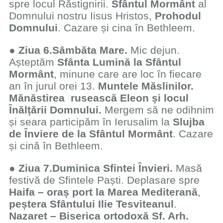
spre locul Răstignirii.
Sfântul Mormânt
al
Domnului nostru Iisus Hristos,
Prohodul
Domnului
. Cazare și cina în Bethleem.
●
Ziua 6.
Sâmbăta Mare.
Mic dejun.
Așteptăm
Sfânta Lumină la Sfântul
Mormânt
, minune care are loc în fiecare
an în jurul orei 13.
Muntele Măslinilor.
Mănăstirea rusească Eleon și locul
Înălțării Domnului.
Mergem să ne odihnim
și seara participăm în Ierusalim la
Slujba
de Înviere de la Sfântul Mormânt
. Cazare
și cină în Bethleem.
●
Ziua 7.
Duminica Sfintei Învieri.
Masă
festivă de Sfintele Paști. Deplasare spre
Haifa – oraș port la Marea Mediterană
,
peștera Sfântului Ilie Tesviteanul
.
Nazaret – Biserica ortodoxă Sf. Arh.