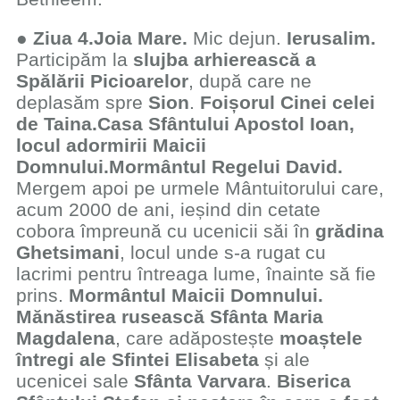
●
Ziua 4.
Joia Mare.
Mic dejun.
Ierusalim.
Participăm la
slujba arhierească a
Spălării Picioarelor
, după care ne
deplasăm spre
Sion
.
Foișorul Cinei celei
de Taina.
Casa Sfântului Apostol Ioan,
locul adormirii Maicii
Domnului.
Mormântul Regelui David.
Mergem apoi pe urmele Mântuitorului care,
acum 2000 de ani, ieșind din cetate
cobora împreună cu ucenicii săi în
grădina
Ghetsimani
, locul unde s-a rugat cu
lacrimi pentru întreaga lume, înainte să fie
prins.
Mormântul Maicii Domnului.
Mănăstirea rusească Sfânta Maria
Magdalena
, care adăpostește
moaștele
întregi ale Sfintei Elisabeta
și ale
ucenicei sale
Sfânta Varvara
.
Biserica