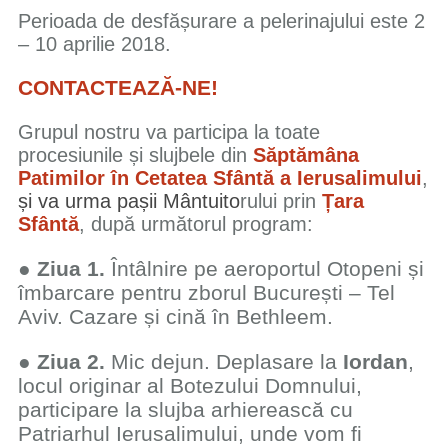
Perioada de desfășurare a pelerinajului este 2
– 10 aprilie 2018.
​CONTACTEAZĂ-NE!
Grupul nostru va
participa la toate
procesiunile și slujbele din
Săptămâna
Patimilor
în Cetatea Sfântă a Ierusalimului
,
și va urma pașii Mântuito
rului prin
Țara
Sfântă
, după următorul program:
●
Ziua 1.
Întâlnire pe aeroportul Otopeni și
îmbarcare pentru zborul București – Tel
Aviv. Cazare și cină în Bethleem.
●
Ziua 2.
Mic dejun. Deplasare la
Iordan
,
locul originar al Botezului Domnului,
participare la slujba arhierească cu
Patriarhul Ierusalimului, unde vom fi