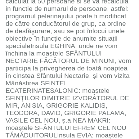
calculat la 50 persoane si se va recalcula
in functie de numarul de persoane, astfel:​
programul pelerinajului poate fi modificat
de către conducătorul de grup, ca ordine
de desfăşurare, sau se pot înlocui unele
obiective în funcție de anumite situații
specialeInsula EGHINA, unde ne vom
închina la moaștele SFÂNTULUI
NECTARIE FĂCĂTORUL DE MINUNI, vom
participa la privegherea de toată noaptea
în cinstea Sfântului Nectarie, și vom vizita
Mănăstirea SFINTEI
ECATERINATESALONIC: moaștele
SFINȚILOR DIMITRIE IZVORÂTORUL DE
MIR, ANISIA, GRIGORIE KALIDIS,
TEODORA, DAVID, GRIGORIE PALAMA,
VASILE CEL NOU, ș.a.NEA MAKRI:
moaștele SFÂNTULUI EFREM CEL NOU
TĂMĂDUITORULInsula EVIA: moaștele