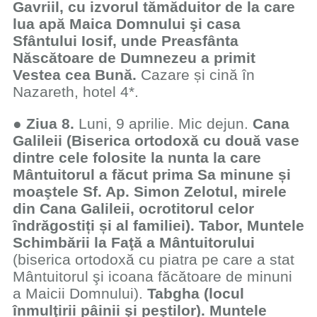
Gavriil, cu izvorul tămăduitor de la care
lua apă Maica Domnului şi casa
Sfântului Iosif, unde Preasfânta
Născătoare de Dumnezeu a primit
Vestea cea Bună.
Cazare și cină în
Nazareth, hotel 4*.
●
Ziua 8.
Luni, 9 aprilie. Mic dejun.
Cana
Galileii (Biserica ortodoxă cu două vase
dintre cele folosite la nunta la care
Mântuitorul a făcut prima Sa minune și
moaştele Sf. Ap. Simon Zelotul, mirele
din Cana Galileii, ocrotitorul celor
îndrăgostiți și al familiei). Tabor, Muntele
Schimbării la Faţă a Mântuitorului
(biserica ortodoxă cu piatra pe care a stat
Mântuitorul şi icoana făcătoare de minuni
a Maicii Domnului).
Tabgha (locul
înmulţirii pâinii şi peştilor). Muntele