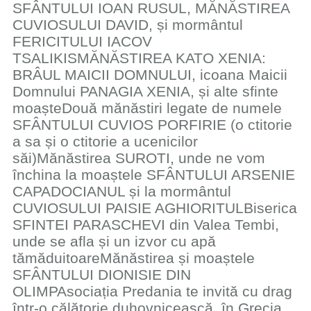
SFÂNTULUI IOAN RUSUL, MĂNĂSTIREA
CUVIOSULUI DAVID, și mormântul
FERICITULUI IACOV
TSALIKISMĂNĂSTIREA KATO XENIA:
BRÂUL MAICII DOMNULUI, icoana Maicii
Domnului PANAGIA XENIA, și alte sfinte
moașteDouă mănăstiri legate de numele
SFÂNTULUI CUVIOS PORFIRIE (o ctitorie
a sa și o ctitorie a ucenicilor
săi)Mănăstirea SUROTI, unde ne vom
închina la moaștele SFÂNTULUI ARSENIE
CAPADOCIANUL și la mormântul
CUVIOSULUI PAISIE AGHIORITULBiserica
SFINTEI PARASCHEVI din Valea Tembi,
unde se afla și un izvor cu apă
tămăduitoareMănăstirea și moaștele
SFÂNTULUI DIONISIE DIN
OLIMPAsociația Predania te invită cu drag
într-o călătorie duhovnicească, în Grecia,