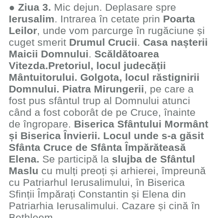
●
Ziua 3.
Mic dejun. Deplasare spre
Ierusalim
. Intrarea în cetate prin
Poarta
Leilor
, unde vom parcurge în rugăciune și
cuget smerit
Drumul Crucii
.
Casa nașterii
Maicii Domnului
.
Scăldătoarea
Vitezda.
Pretoriul, locul judecății
Mântuitorului. Golgota, locul răstignirii
Domnului. Piatra Mirungerii
, pe care a
fost pus sfântul trup al Domnului atunci
când a fost coborât de pe Cruce, înainte
de îngropare.
Biserica Sfântului Mormânt
și Biserica Învierii. Locul unde s-a găsit
Sfânta Cruce de Sfânta Împărăteasă
Elena.
Se participă la
slujba de Sfântul
Maslu
cu mulți preoți și arhierei, împreună
cu Patriarhul Ierusalimului, în Biserica
Sfinții Împărați Constantin și Elena din
Patriarhia Ierusalimului. Cazare și cină în
Bethleem.