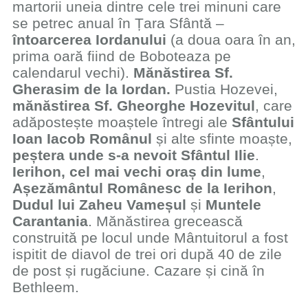
martorii uneia dintre cele trei minuni care
se petrec anual în Țara Sfântă –
întoarcerea Iordanului
(a doua oara în an,
prima oară fiind de Boboteaza pe
calendarul vechi).
Mănăstirea Sf.
Gherasim de la Iordan.
Pustia Hozevei,
mănăstirea Sf. Gheorghe Hozevitul
, care
adăpostește moaștele întregi ale
Sfântului
Ioan Iacob Românul
și alte sfinte moaște,
peștera unde s-a nevoit Sfântul Ilie
.
Ierihon, cel mai vechi oraș din lume
,
Așezământul Românesc de la Ierihon
,
Dudul lui Zaheu Vameșul
și
Muntele
Carantania
. Mănăstirea grecească
construită pe locul unde Mântuitorul a fost
ispitit de diavol de trei ori după 40 de zile
de post și rugăciune. Cazare și cină în
Bethleem.