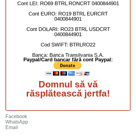
Cont LEI:
RO69 BTRL RONCRT 0400844901
Cont EURO:
RO19 BTRL EURCRT
0400844901
Cont DOLARI:
RO23 BTRL USDCRT
0400844901
Cod SWIFT:
BTRLRO22
Banca:
Banca Transilvania S.A.
Paypal/Card bancar fără cont Paypal:
Domnul să vă
răsplătească jertfa!
Facebook
WhatsApp
Email