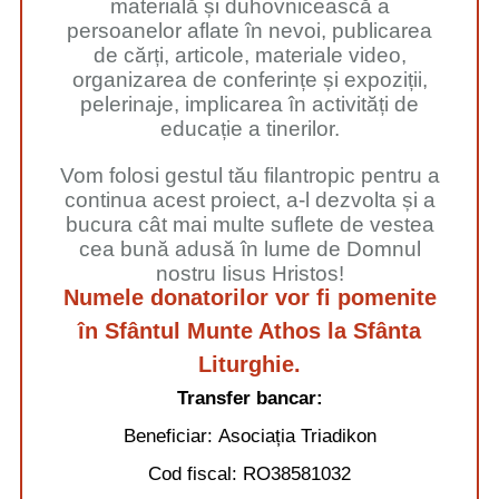
materială și duhovnicească a
persoanelor aflate în nevoi, publicarea
de cărți, articole, materiale video,
organizarea de conferințe și expoziții,
pelerinaje, implicarea în activități de
educație a tinerilor.
Vom folosi gestul tău filantropic pentru a
continua acest proiect, a-l dezvolta și a
bucura cât mai multe suflete de vestea
cea bună adusă în lume de Domnul
nostru Iisus Hristos!
Numele donatorilor vor fi pomenite
în Sfântul Munte Athos la Sfânta
Liturghie.
Transfer bancar:
Beneficiar:
Asociația Triadikon
Cod fiscal:
RO38581032