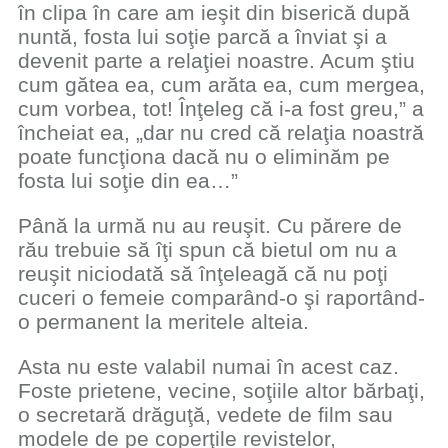
în clipa în care am ieşit din biserică după
nuntă, fosta lui soţie parcă a înviat şi a
devenit parte a relaţiei noastre. Acum ştiu
cum gătea ea, cum arăta ea, cum mergea,
cum vorbea, tot! Înţeleg că i-a fost greu,” a
încheiat ea, „dar nu cred că relaţia noastră
poate funcţiona dacă nu o eliminăm pe
fosta lui soţie din ea…”
Până la urmă nu au reuşit. Cu părere de
rău trebuie să îţi spun că bietul om nu a
reuşit niciodată să înţeleagă că nu poţi
cuceri o femeie comparând-o şi raportând-
o permanent la meritele alteia.
Asta nu este valabil numai în acest caz.
Foste prietene, vecine, soţiile altor bărbaţi,
o secretară drăguţă, vedete de film sau
modele de pe coperţile revistelor,