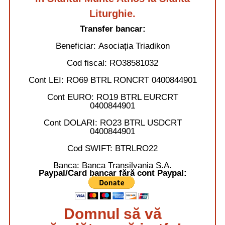
Liturghie.
Transfer bancar:
Beneficiar:
Asociația Triadikon
Cod fiscal:
RO38581032
Cont LEI:
RO69 BTRL RONCRT 0400844901
Cont EURO:
RO19 BTRL EURCRT
0400844901
Cont DOLARI:
RO23 BTRL USDCRT
0400844901
Cod SWIFT:
BTRLRO22
Banca:
Banca Transilvania S.A.
Paypal/Card bancar fără cont Paypal:
Domnul să vă