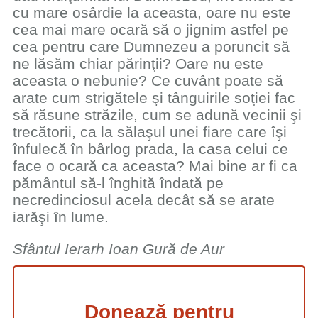
cu mare osârdie la aceasta, oare nu este
cea mai mare ocară să o jignim astfel pe
cea pentru care Dumnezeu a poruncit să
ne lăsăm chiar părinţii? Oare nu este
aceasta o nebunie? Ce cuvânt poate să
arate cum strigătele şi tânguirile soţiei fac
să răsune străzile, cum se adună vecinii şi
trecătorii, ca la sălaşul unei fiare care îşi
înfulecă în bârlog prada, la casa celui ce
face o ocară ca aceasta? Mai bine ar fi ca
pământul să-l înghită îndată pe
necredinciosul acela decât să se arate
iarăşi în lume.
Sfântul Ierarh Ioan Gură de Aur
Donează pentru