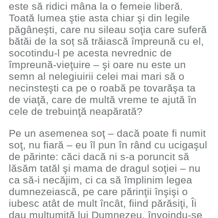
este să ridici mâna la o femeie liberă.
Toată lumea ştie asta chiar şi din legile
păgâneşti, care nu sileau soţia care suferă
bătăi de la soț să trăiască împreună cu el,
socotindu-l pe acesta nevrednic de
împreună-vieţuire – şi oare nu este un
semn al nelegiuirii celei mai mari să o
necinsteşti ca pe o roabă pe tovarăşa ta
de viaţă, care de multă vreme te ajută în
cele de trebuinţă neapărată?
Pe un asemenea soţ – dacă poate fi numit
soţ, nu fiară – eu îl pun în rând cu ucigaşul
de părinte: căci dacă ni s-a poruncit să
lăsăm tatăl şi mama de dragul soţiei – nu
ca să-i necăjim, ci ca să împlinim legea
dumnezeiască, pe care părinţii înşişi o
iubesc atât de mult încât, fiind părăsiţi, Îi
dau mulţumită lui Dumnezeu, învoindu-se