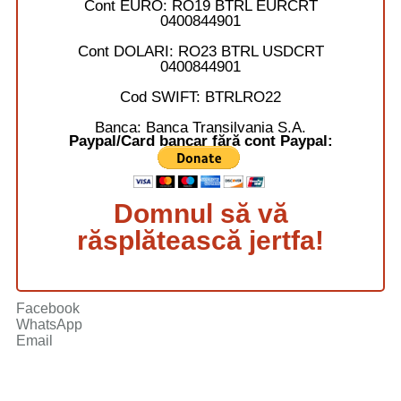
Cont EURO:
RO19 BTRL EURCRT
0400844901
Cont DOLARI:
RO23 BTRL USDCRT
0400844901
Cod SWIFT:
BTRLRO22
Banca:
Banca Transilvania S.A.
Paypal/Card bancar fără cont Paypal:
Domnul să vă
răsplătească jertfa!
Facebook
WhatsApp
Email