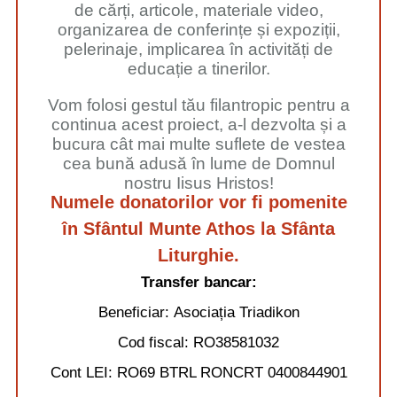
de cărți, articole, materiale video,
organizarea de conferințe și expoziții,
pelerinaje, implicarea în activități de
educație a tinerilor.
Vom folosi gestul tău filantropic pentru a
continua acest proiect, a-l dezvolta și a
bucura cât mai multe suflete de vestea
cea bună adusă în lume de Domnul
nostru Iisus Hristos!
Numele donatorilor vor fi pomenite
în Sfântul Munte Athos la Sfânta
Liturghie.
Transfer bancar:
Beneficiar:
Asociația Triadikon
Cod fiscal:
RO38581032
Cont LEI:
RO69 BTRL RONCRT 0400844901