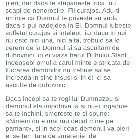
pieri; dar daca te stapaneste frica, nu
scapi de nenorocire. Fii curajos. Adu-ti
aminte ca Domnul te priveste sa vada
daca-ti pui nadejdea in El. Domnul iubeste
sufletul curajos si intelept, iar daca in noi
nu este nici una, nici alta, trebuie sa le
cerem de la Domnul si sa ascultam de
duhovnici: in ei viaza harul Duhului Sfant.
Indeosebi omul a carui minte e stricata de
lucrarea demonilor nu trebuie sa se
increada in sine insusi si in ei, ci sa
asculte de duhovnic.
Daca incepi sa te rogi lui Dumnezeu si
demonul sta impotriva ta si nu-ti ingaduie
sa te inchini, smereste-te si spune:
«Nimeni nu e mai rau decat mine pe
pamant», si in acel ceas demonul va pieri;
ei se tem tare de smerenie, de