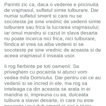
Parintii zic ca, daca o vedenie e pricinuita
de vrajmasul, sufletul simte tulburare. Dar
numai sufletul smerit si care nu se
socoteste pe sine vrednic de vedenii simte
tulburare sau frica la lucrarea vrajmasului;
iar omul mandru si cazut in slava desarta
nu poate incerca nici frica, nici tulburare,
fiindca el vrea sa aiba vedenii si se
socoteste pe sine vrednic de aceasta si de
aceea vrajmasul il inseala usor.
Ii rog fierbinte pe toti oamenii: Sa
priveghem cu pocainta si atunci vom
vedea mila Domnului. Dar pentru cei ce au
vedenii si se incred in ele, ma rog sa
inteleaga ca din aceasta se arata in ei
mandria si, impreuna cu ea, dulceata
tulbure a slavei desarte, in care nu este
pocainta unui duh smerit si aici e toata