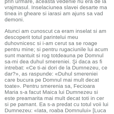
prin urmare, aceasta vedenie nu era de la
vrajmasul. Inselaciunea slavei desarte ma
tinea in gheare si iarasi am ajuns sa vad
demoni.
Atunci am cunoscut ca eram inselat si am
descoperit totul parintelui meu
duhovnicesc si i-am cerut sa se roage
pentru mine; si pentru rugaciunile lui acum
sunt mantuit si rog totdeauna pe Domnul
sa-mi dea duhul smereniei. Şi daca as fi
intrebat: «Ce ti-ai dori de la Dumnezeu, ce
dar?», as raspunde: «Duhul smereniei
care bucura pe Domnul mai mult decat
toate». Pentru smerenia sa, Fecioara
Maria s-a facut Maica lui Dumnezeu si
este preamarita mai mult decat toti in cer
si pe pamant. Ea s-a predat cu totul voii lui
Dumnezeu: «Iata, roaba Domnului» [Luca