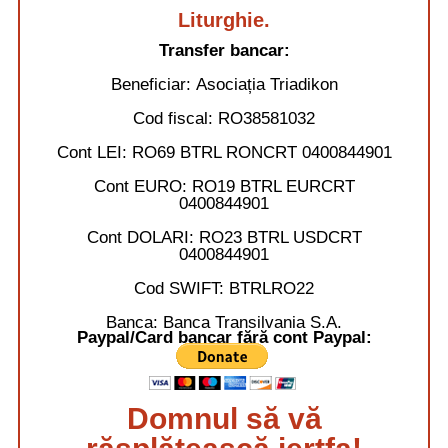
Liturghie.
Transfer bancar:
Beneficiar:
Asociația Triadikon
Cod fiscal:
RO38581032
Cont LEI:
RO69 BTRL RONCRT 0400844901
Cont EURO:
RO19 BTRL EURCRT
0400844901
Cont DOLARI:
RO23 BTRL USDCRT
0400844901
Cod SWIFT:
BTRLRO22
Banca:
Banca Transilvania S.A.
Paypal/Card bancar fără cont Paypal:
Domnul să vă