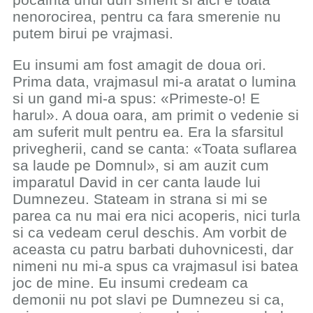
nenorocirea, pentru ca fara smerenie nu
putem birui pe vrajmasi.
Eu insumi am fost amagit de doua ori.
Prima data, vrajmasul mi-a aratat o lumina
si un gand mi-a spus: «Primeste-o! E
harul». A doua oara, am primit o vedenie si
am suferit mult pentru ea. Era la sfarsitul
privegherii, cand se canta: «Toata suflarea
sa laude pe Domnul», si am auzit cum
imparatul David in cer canta laude lui
Dumnezeu. Stateam in strana si mi se
parea ca nu mai era nici acoperis, nici turla
si ca vedeam cerul deschis. Am vorbit de
aceasta cu patru barbati duhovnicesti, dar
nimeni nu mi-a spus ca vrajmasul isi batea
joc de mine. Eu insumi credeam ca
demonii nu pot slavi pe Dumnezeu si ca,