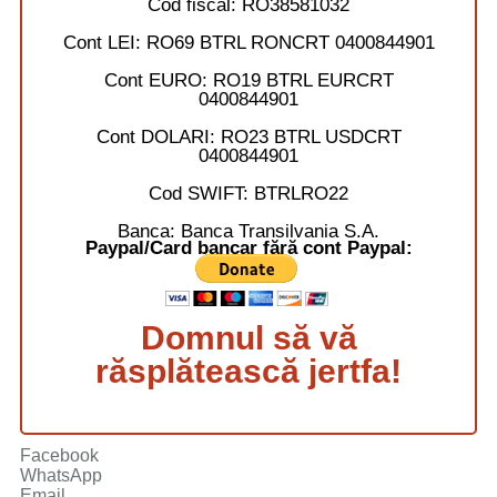
Cod fiscal:
RO38581032
Cont LEI:
RO69 BTRL RONCRT 0400844901
Cont EURO:
RO19 BTRL EURCRT
0400844901
Cont DOLARI:
RO23 BTRL USDCRT
0400844901
Cod SWIFT:
BTRLRO22
Banca:
Banca Transilvania S.A.
Paypal/Card bancar fără cont Paypal:
Domnul să vă
răsplătească jertfa!
Facebook
WhatsApp
Email