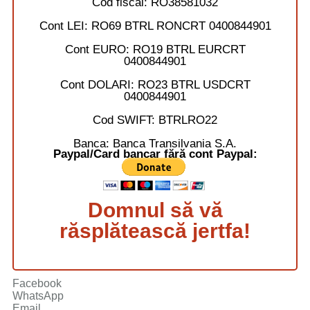
Cod fiscal:
RO38581032
Cont LEI:
RO69 BTRL RONCRT 0400844901
Cont EURO:
RO19 BTRL EURCRT
0400844901
Cont DOLARI:
RO23 BTRL USDCRT
0400844901
Cod SWIFT:
BTRLRO22
Banca:
Banca Transilvania S.A.
Paypal/Card bancar fără cont Paypal:
Domnul să vă
răsplătească jertfa!
Facebook
WhatsApp
Email