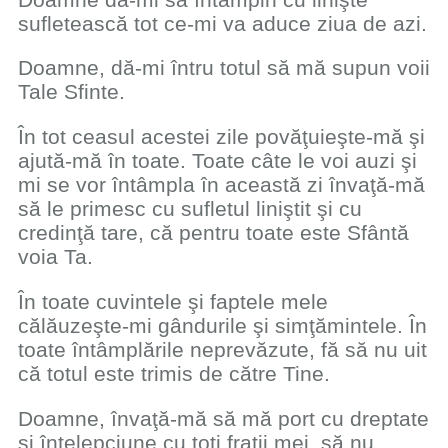
sufletească tot ce-mi va aduce ziua de azi.
Doamne, dă-mi întru totul să mă supun voii
Tale Sfinte.
În tot ceasul acestei zile povăţuieşte-mă şi
ajută-mă în toate. Toate câte le voi auzi şi
mi se vor întâmpla în această zi învaţă-mă
să le primesc cu sufletul liniştit şi cu
credinţă tare, că pentru toate este Sfântă
voia Ta.
În toate cuvintele şi faptele mele
călăuzeşte-mi gândurile şi simţămintele. În
toate întâmplările neprevăzute, fă să nu uit
că totul este trimis de către Tine.
Doamne, învaţă-mă să mă port cu dreptate
şi înţelepciune cu toţi fraţii mei, să nu