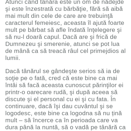
Atunci când tânăra este un om de nădejde
şi este înzestrată cu bărbăţie, fără să aibă
mai mult din cele de care are trebuinţă
caracterul femeiesc, aceasta îl ajută foarte
mult pe bărbat să afle îndată înţelegere şi
să nu-l doară capul. Dacă are şi frică de
Dumnezeu şi smerenie, atunci se pot lua
de mână ca să treacă râul cel primejdios al
lumii.
Dacă tânărul se gândeşte serios să ia de
soţie pe o fată, cred că este bine ca mai
întâi să facă aceasta cunoscut părinţilor ei
printr-o oarecare rudă, şi după aceea să
discute şi el personal cu ei şi cu fata. În
continuare, dacă îşi dau cuvântul şi se
logodesc, este bine ca logodna să nu țină
mult – să încerce ca în perioada care va
dura până la nuntă, să o vadă pe tânără ca