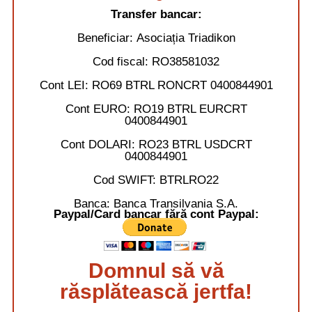
Transfer bancar:
Beneficiar:
Asociația Triadikon
Cod fiscal:
RO38581032
Cont LEI:
RO69 BTRL RONCRT 0400844901
Cont EURO:
RO19 BTRL EURCRT
0400844901
Cont DOLARI:
RO23 BTRL USDCRT
0400844901
Cod SWIFT:
BTRLRO22
Banca:
Banca Transilvania S.A.
Paypal/Card bancar fără cont Paypal:
Domnul să vă
răsplătească jertfa!