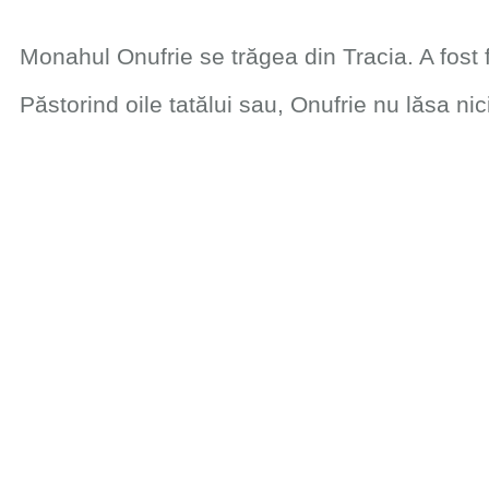
Monahul Onufrie se trăgea din Tracia. A fost 
Păstorind oile tatălui sau, Onufrie nu lăsa ni
Tânăr fiind, a luat hotărârea să se afierosea
Fără bani sau alte lucruri, doar cu o pelerină
după multe peripeţii, ajunse la limanul aghiori
Ajuns aici, merse la mănăstirea Iviron pentru
„Portăriţa”.
Cineva l-a dus la icoană şi, după ce află pent
părintele Mina Mavrovounios de la Schitul S
Zis și făcut. A bătut la poartă, iar părintele 
că Preasfânta l-a trimis aici din Constantinop