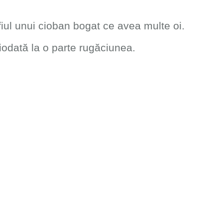
fiul unui cioban bogat ce avea multe oi.
ciodată la o parte rugăciunea.
scă vieţii monahale.
 pe el, porni spre Sfântul Munte, unde,
t al mântuirii, în 1888.
 a se închina la icoana Maicii Domnului
ru ce a venit, i-a spus să se ducă la
fânta Ana.
Mina îl primi cu multă bucurie, spunându-i
ol.