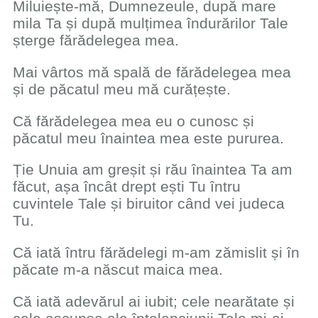
Miluiește-mă, Dumnezeule, după mare
mila Ta și după mulțimea îndurărilor Tale
șterge fărădelegea mea.
Mai vârtos mă spală de fărădelegea mea
și de păcatul meu mă curățește.
Că fărădelegea mea eu o cunosc și
păcatul meu înaintea mea este pururea.
Ție Unuia am greșit și rău înaintea Ta am
făcut, așa încât drept ești Tu întru
cuvintele Tale și biruitor când vei judeca
Tu.
Că iată întru fărădelegi m-am zămislit și în
păcate m-a născut maica mea.
Că iată adevărul ai iubit; cele nearătate și