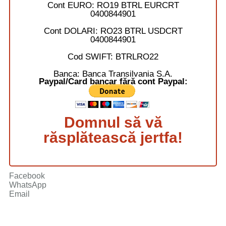
Cont EURO:
RO19 BTRL EURCRT
0400844901
Cont DOLARI:
RO23 BTRL USDCRT
0400844901
Cod SWIFT:
BTRLRO22
Banca:
Banca Transilvania S.A.
Paypal/Card bancar fără cont Paypal:
Domnul să vă
răsplătească jertfa!
Facebook
WhatsApp
Email