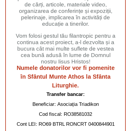
de cărți, articole, materiale video,
organizarea de conferințe și expoziții,
pelerinaje, implicarea în activități de
educație a tinerilor.
Vom folosi gestul tău filantropic pentru a
continua acest proiect, a-l dezvolta și a
bucura cât mai multe suflete de vestea
cea bună adusă în lume de Domnul
nostru Iisus Hristos!
Numele donatorilor vor fi pomenite
în Sfântul Munte Athos la Sfânta
Liturghie.
Transfer bancar:
Beneficiar:
Asociația Triadikon
Cod fiscal:
RO38581032
Cont LEI:
RO69 BTRL RONCRT 0400844901