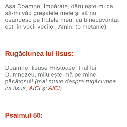
Așa Doamne, Împărate, dăruiește-mi ca
să-mi văd greșalele mele și să nu
osândesc pe fratele meu, că binecuvântat
ești în vecii vecilor. Amin. (o metanie)
Rugăciunea lui Iisus:
Doamne, Iisuse Hristoase, Fiul lui
Dumnezeu, miluiește-mă pe mine
păcătosul!
(mai multe despre rugăciunea
lui Iisus,
AICI
și
AICI
)
Psalmul 50: