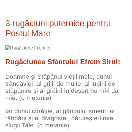
3 rugăciuni puternice pentru
Postul Mare
Rugăciunea Sfântului Efrem Sirul:
Doamne și Stăpânul vieții mele, duhul
trândăviei, al grijii de multe, al iubirii de
stăpânire și al grăirii în deșert nu mi-l da
mie. (o metanie)
Iar duhul curăției, al gândului smerit, al
răbdării și al dragostei, dăruiește-l mie,
slugii Tale. (o metanie)