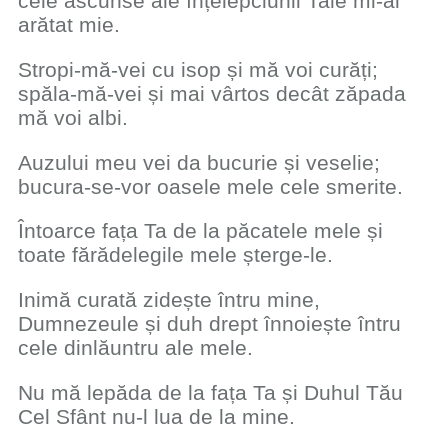
cele ascunse ale înțelepciunii Tale mi-ai
arătat mie.
Stropi-mă-vei cu isop și mă voi curăți;
spăla-mă-vei și mai vârtos decât zăpada
mă voi albi.
Auzului meu vei da bucurie și veselie;
bucura-se-vor oasele mele cele smerite.
Întoarce fața Ta de la păcatele mele și
toate fărădelegile mele șterge-le.
Inimă curată zidește întru mine,
Dumnezeule și duh drept înnoiește întru
cele dinlăuntru ale mele.
Nu mă lepăda de la fața Ta și Duhul Tău
Cel Sfânt nu-l lua de la mine.