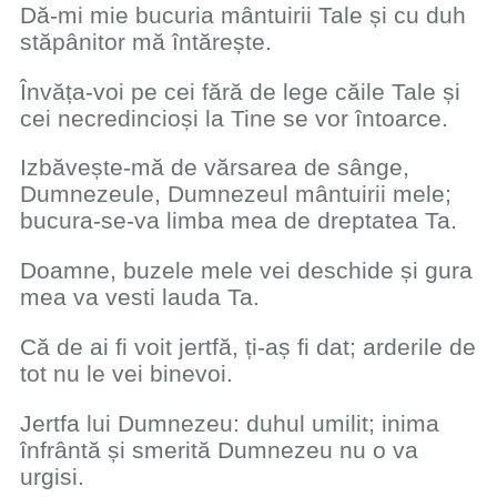
Dă-mi mie bucuria mântuirii Tale și cu duh
stăpânitor mă întărește.
Învăța-voi pe cei fără de lege căile Tale și
cei necredincioși la Tine se vor întoarce.
Izbăvește-mă de vărsarea de sânge,
Dumnezeule, Dumnezeul mântuirii mele;
bucura-se-va limba mea de dreptatea Ta.
Doamne, buzele mele vei deschide și gura
mea va vesti lauda Ta.
Că de ai fi voit jertfă, ți-aș fi dat; arderile de
tot nu le vei binevoi.
Jertfa lui Dumnezeu: duhul umilit; inima
înfrântă și smerită Dumnezeu nu o va
urgisi.