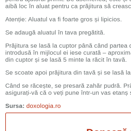
aibă loc în aluat pentru ca prăjitura să creas
Atenție: Aluatul va fi foarte gros și lipicios.
Se adaugă aluatul în tava pregătită.
Prăjitura se lasă la cuptor până când partea
introdusă în mijlocul ei iese curată – aproxim
din cuptor și se lasă 5 minte la răcit în tavă.
Se scoate apoi prăjitura din tavă și se lasă la
Când se răcește, se presară zahăr pudră. Pr
asigurați-vă că o veți pune într-un vas etanș 
Sursa:
doxologia.ro