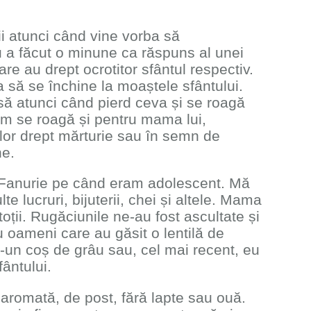
ții atunci când vine vorba să
u a făcut o minune ca răspuns al unei
care au drept ocrotitor sfântul respectiv.
a să se închine la moaștele sfântului.
Însă atunci când pierd ceva și se roagă
cum se roagă și pentru mama lui,
nilor drept mărturie sau în semn de
ne.
 Fanurie pe când eram adolescent. Mă
te lucruri, bijuterii, chei și altele. Mama
oții. Rugăciunile ne-au fost ascultate și
u oameni care au găsit o lentilă de
r-un coș de grâu sau, cel mai recent, eu
ântului.
i aromată, de post, fără lapte sau ouă.