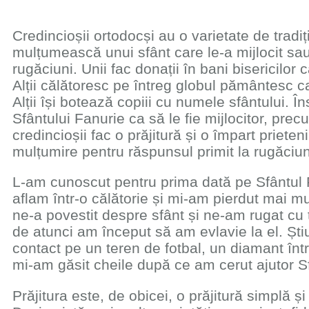
Credincioșii ortodocși au o varietate de tradi
mulțumească unui sfânt care le-a mijlocit sa
rugăciuni. Unii fac donații în bani bisericilor 
Alții călătoresc pe întreg globul pământesc c
Alții își botează copiii cu numele sfântului. 
Sfântului Fanurie ca să le fie mijlocitor, pre
credincioșii fac o prăjitură și o împart priete
mulțumire pentru răspunsul primit la rugăciu
L-am cunoscut pentru prima dată pe Sfântul
aflam într-o călătorie și mi-am pierdut mai mul
ne-a povestit despre sfânt și ne-am rugat cu t
de atunci am început să am evlavie la el. Ști
contact pe un teren de fotbal, un diamant înt
mi-am găsit cheile după ce am cerut ajutor Sf
Prăjitura este, de obicei, o prăjitură simplă ș