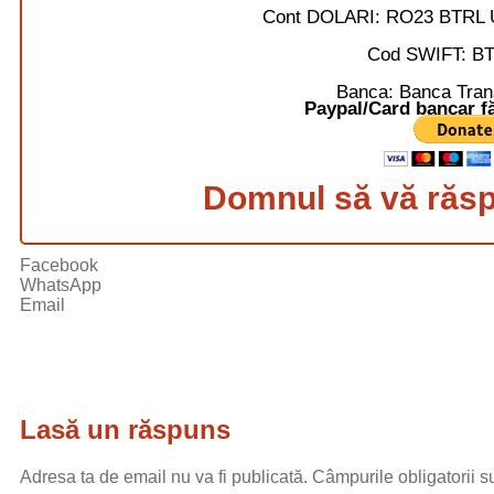
Cont DOLARI:
RO23 BTRL 
Cod SWIFT:
B
Banca:
Banca Trans
Paypal/Card bancar fă
Domnul să vă răspl
Facebook
WhatsApp
Email
Lasă un răspuns
Adresa ta de email nu va fi publicată.
Câmpurile obligatorii 