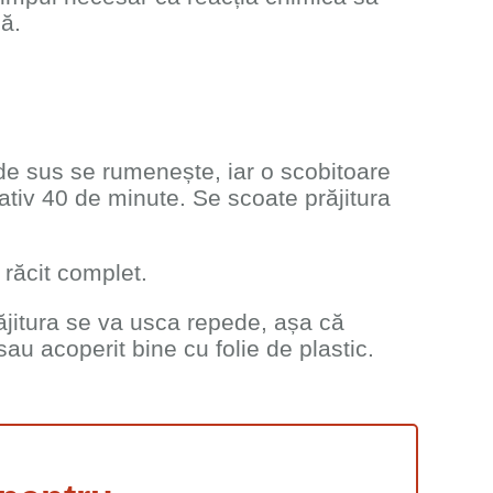
că.
 de sus se rumenește, iar o scobitoare
ativ 40 de minute. Se scoate prăjitura
 răcit complet.
ăjitura se va usca repede, așa că
sau acoperit bine cu folie de plastic.