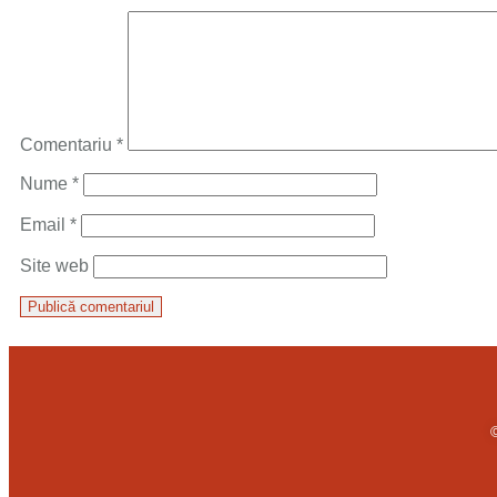
Comentariu
*
Nume
*
Email
*
Site web