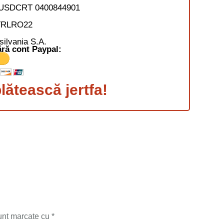
USDCRT 0400844901
TRLRO22
ilvania S.A.
ră cont Paypal:
ătească jertfa!
sunt marcate cu
*