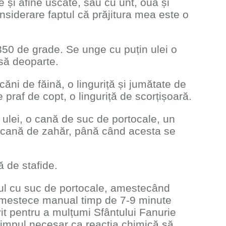
e și afine uscate, sau cu unt, ouă și
nsiderare faptul că prăjitura mea este o
350 de grade. Se unge cu puțin ulei o
asă deoparte.
ni de făină, o linguriță și jumătate de
 praf de copt, o linguriță de scorțișoară.
ulei, o cană de suc de portocale, un
o cană de zahăr, până când acesta se
 de stafide.
atul cu suc de portocale, amestecând
amestece manual timp de 7-9 minute
vit pentru a mulțumi Sfântului Fanurie
timpul necesar ca reacția chimică să