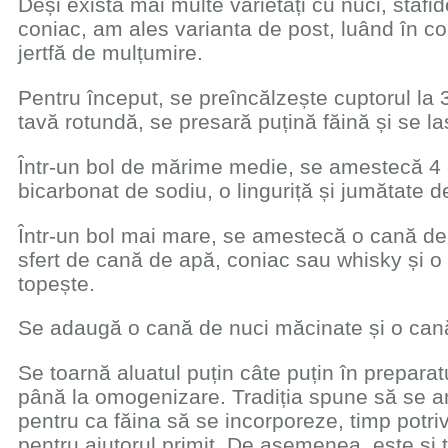
Deși există mai multe varietăți cu nuci, stafid
coniac, am ales varianta de post, luând în co
jertfă de mulțumire.
Pentru început, se preîncălzește cuptorul la 
tavă rotundă, se presară puțină făină și se l
Într-un bol de mărime medie, se amestecă 4 că
bicarbonat de sodiu, o linguriță și jumătate de
Într-un bol mai mare, se amestecă o cană de 
sfert de cană de apă, coniac sau whisky și 
topește.
Se adaugă o cană de nuci măcinate și o cană
Se toarnă aluatul puțin câte puțin în prepar
până la omogenizare. Tradiția spune să se 
pentru ca făina să se incorporeze, timp potri
pentru ajutorul primit. De asemenea, este și 