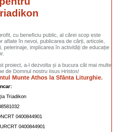
pentru
riadikon
it, cu beneficiu public, al cărei scop este
aflate în nevoi, publicarea de cărți, articole,
, pelerinaje, implicarea în activități de educație
or.
st proiect, a-l dezvolta și a bucura cât mai multe
e de Domnul nostru Iisus Hristos!
ntul Munte Athos la Sfânta Liturghie.
ncar:
ia Triadikon
8581032
NCRT 0400844901
EURCRT 0400844901