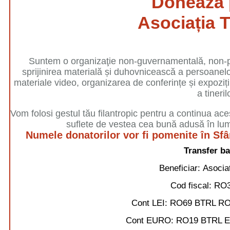
Donează 
Asociația T
Suntem o organizaţie non-guvernamentală, non-prof
sprijinirea materială și duhovnicească a persoanelor 
materiale video, organizarea de conferințe și expoziții
a tineril
Vom folosi gestul tău filantropic pentru a continua ace
suflete de vestea cea bună adusă în lum
Numele donatorilor vor fi pomenite în Sfâ
Transfer ba
Beneficiar:
Asociaț
Cod fiscal:
RO3
Cont LEI:
RO69 BTRL RO
Cont EURO:
RO19 BTRL 